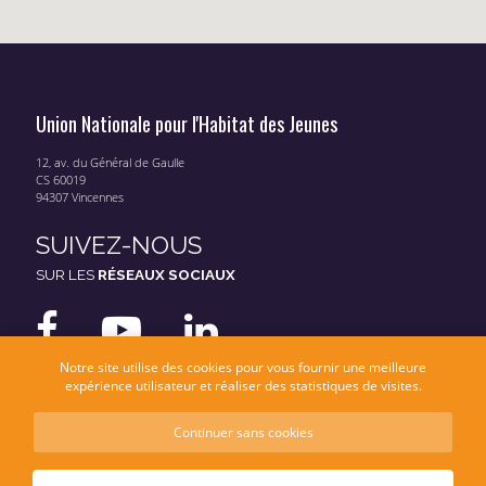
Union Nationale pour l'Habitat des Jeunes
12, av. du Général de Gaulle
CS 60019
94307 Vincennes
SUIVEZ-NOUS
SUR LES
RÉSEAUX SOCIAUX
Notre site utilise des cookies pour vous fournir une meilleure
expérience utilisateur et réaliser des statistiques de visites.
Continuer sans cookies
Mentions légales
Données personnelles