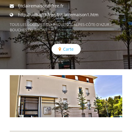
fjtclairemaison@free.fr
http://udhaj13.free.fr/clairemaison1.htm
TOUS LES LOGEMENTS
PROVENCE-ALPES-CÔTE-D'AZUR
BOUCHES DU RHÔNE
Carte