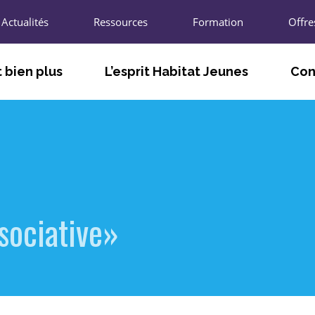
Actualités
Ressources
Formation
Offre
 bien plus
L’esprit Habitat Jeunes
Con
TÉ
FACILITER LE VIVRE ET LE FAIRE
LES A
ENSEMBLE
T
LES U
S’ADAPTER AUX BESOINS DES
JEUNES ET DES TERRITOIRES
L’UNIO
AGIR POUR L’INNOVATION SOCIALE
R
sociative»
LES CH
PARTICIPER À LA VIE LOCALE ET
ÉCONOMIQUE
LES P
NOUS 