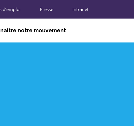
s d’emploi
Presse
Intranet
naître notre mouvement
DHÉRENTS
NIONS RÉGIONALES
N NATIONALE
IFFRES CLÉS
ARTENAIRES
REJOINDRE