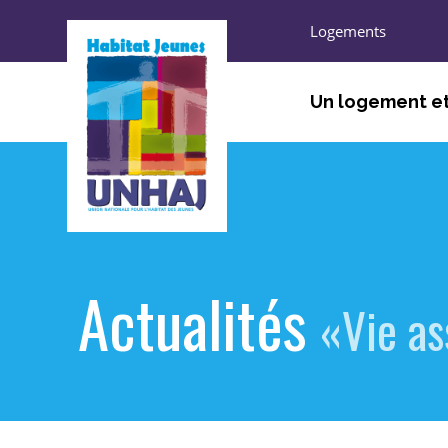
Logements
Un logement et
ÊTRE ACCUEILLI, ORIEN
TROUVER UN LOGEMEN
HABITER
Actualités
S’ENGAGER, DÉCOUVRI
«Vie as