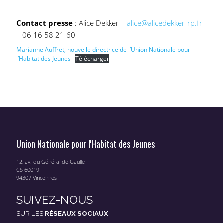
Contact presse
: Alice Dekker –
alice@alicedekker-rp.fr
– 06 16 58 21 60
Marianne Auffret, nouvelle directrice de l’Union Nationale pour
l’Habitat des Jeunes
Télécharger
Union Nationale pour l'Habitat des Jeunes
12, av. du Général de Gaulle
CS 60019
94307 Vincennes
SUIVEZ-NOUS
SUR LES
RÉSEAUX SOCIAUX