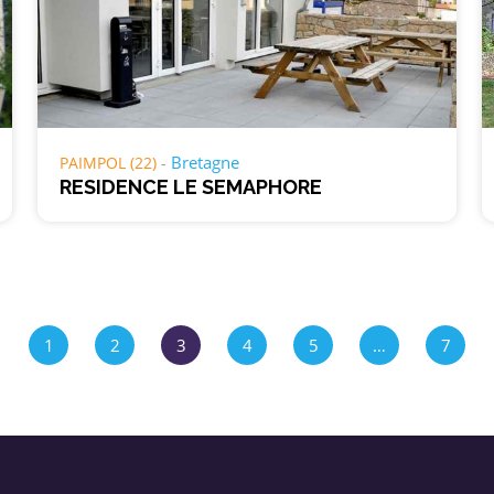
Bretagne
PAIMPOL (22)
RESIDENCE LE SEMAPHORE
1
2
3
4
5
…
7