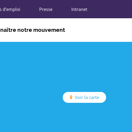
s d’emploi
Presse
Intranet
naître notre mouvement
DHÉRENTS
NIONS RÉGIONALES
N NATIONALE
IFFRES CLÉS
Voir la carte
ARTENAIRES
REJOINDRE