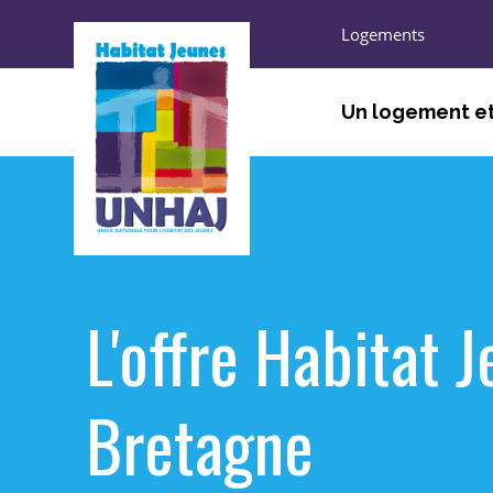
Logements
Un logement et
ÊTRE ACCUEILLI, ORIEN
TROUVER UN LOGEMEN
HABITER
L'offre Habitat 
S’ENGAGER, DÉCOUVRI
Bretagne