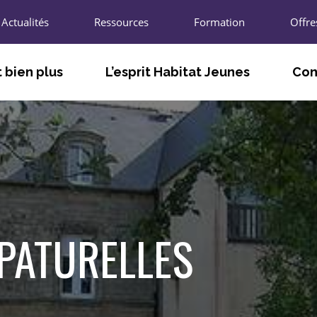
Actualités
Ressources
Formation
Offre
 bien plus
L’esprit Habitat Jeunes
Con
TÉ
FACILITER LE VIVRE ET LE FAIRE
LES A
ENSEMBLE
T
LES U
S’ADAPTER AUX BESOINS DES
JEUNES ET DES TERRITOIRES
L’UNIO
AGIR POUR L’INNOVATION SOCIALE
R
LES CH
 PATURELLES
PARTICIPER À LA VIE LOCALE ET
ÉCONOMIQUE
LES P
NOUS 