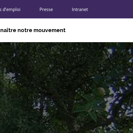
s d’emploi
Presse
Intranet
naître notre mouvement
DHÉRENTS
NIONS RÉGIONALES
N NATIONALE
IFFRES CLÉS
ARTENAIRES
REJOINDRE