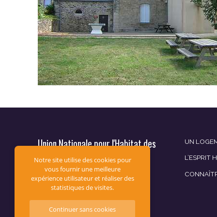
Union Nationale pour l'Habitat des
UN LOGEM
Jeunes
L’ESPRIT 
Notre site utilise des cookies pour
vous fournir une meilleure
CONNAÎT
12, av. du Général de Gaulle
expérience utilisateur et réaliser des
CS 60019
statistiques de visites.
94307 Vincennes
Continuer sans cookies