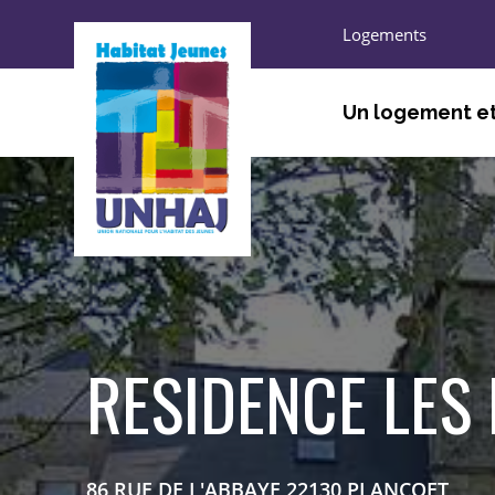
Logements
Un logement et
ÊTRE ACCUEILLI, ORIEN
TROUVER UN LOGEMEN
HABITER
S’ENGAGER, DÉCOUVRI
RESIDENCE LES
86 RUE DE L'ABBAYE 22130 PLANCOET