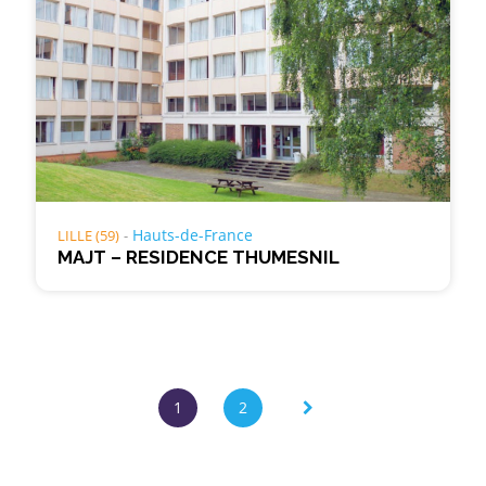
Hauts-de-France
LILLE (59)
MAJT – RESIDENCE THUMESNIL
Page
1
2