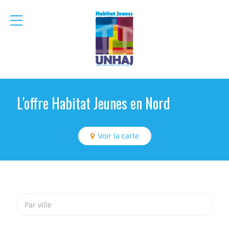
menu
mobile
L'offre Habitat Jeunes en Nord
Voir la carte
Par ville