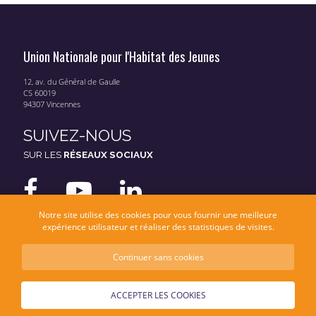
Union Nationale pour l'Habitat des Jeunes
12, av. du Général de Gaulle
CS 60019
94307 Vincennes
SUIVEZ-NOUS
SUR LES
RÉSEAUX SOCIAUX
Notre site utilise des cookies pour vous fournir une meilleure
expérience utilisateur et réaliser des statistiques de visites.
Continuer sans cookies
Mentions légales
Données personnelles
ACCEPTER LES COOKIES
© UNHAJ 2026 - Une réalisation
Moonseven