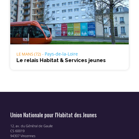
Pays-de-la-Loire
LE MANS (72)
Le relais Habitat & Services jeunes
Union Nationale pour l'Habitat des Jeunes
12, av. du Général de Gaulle
CS 60019
94307 Vincennes