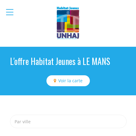
menu
mobile
L'offre Habitat Jeunes à LE MANS
Voir la carte
Par ville