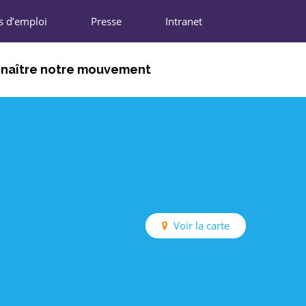
s d’emploi
Presse
Intranet
naître notre mouvement
DHÉRENTS
NIONS RÉGIONALES
N NATIONALE
IFFRES CLÉS
Voir la carte
ARTENAIRES
REJOINDRE