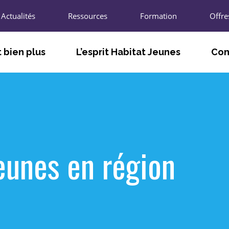
Actualités
Ressources
Formation
Offre
 bien plus
L’esprit Habitat Jeunes
Con
TÉ
FACILITER LE VIVRE ET LE FAIRE
LES A
ENSEMBLE
T
LES U
S’ADAPTER AUX BESOINS DES
JEUNES ET DES TERRITOIRES
L’UNIO
Jeunes en région
AGIR POUR L’INNOVATION SOCIALE
R
LES CH
PARTICIPER À LA VIE LOCALE ET
ÉCONOMIQUE
LES P
NOUS 