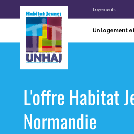
Logements
Un logement et
ÊTRE ACCUEILLI, ORIEN
TROUVER UN LOGEMEN
HABITER
L'offre Habitat 
S’ENGAGER, DÉCOUVRI
Normandie