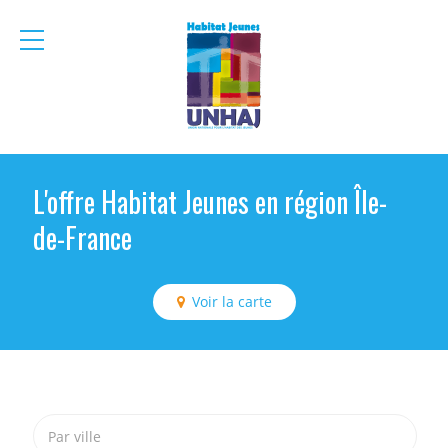
menu
mobile
L'offre Habitat Jeunes en région Île-
de-France
Voir la carte
Par ville