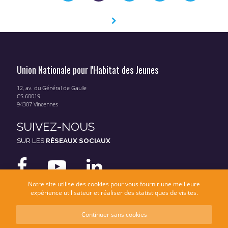
Union Nationale pour l'Habitat des Jeunes
12, av. du Général de Gaulle
CS 60019
94307 Vincennes
SUIVEZ-NOUS
SUR LES
RÉSEAUX SOCIAUX
Notre site utilise des cookies pour vous fournir une meilleure
expérience utilisateur et réaliser des statistiques de visites.
Continuer sans cookies
Mentions légales