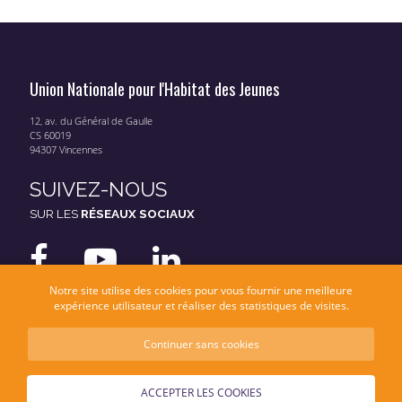
Union Nationale pour l'Habitat des Jeunes
12, av. du Général de Gaulle
CS 60019
94307 Vincennes
SUIVEZ-NOUS
SUR LES
RÉSEAUX SOCIAUX
Notre site utilise des cookies pour vous fournir une meilleure
expérience utilisateur et réaliser des statistiques de visites.
Continuer sans cookies
Mentions légales
Données personnelles
ACCEPTER LES COOKIES
© UNHAJ 2026 - Une réalisation
Moonseven