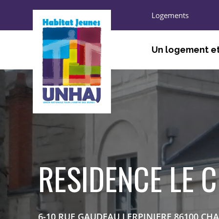
Logements
Un logement et
ÊTRE ACCUEILLI, ORIEN
TROUVER UN LOGEMEN
HABITER
S’ENGAGER, DÉCOUVRI
RESIDENCE LE 
6-10 RUE GAUDEAU LERPINIERE 86100 CH