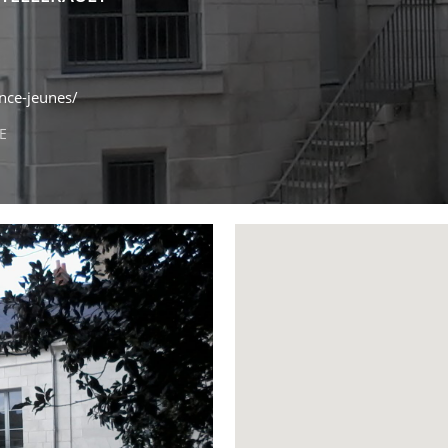
ence-jeunes/
E