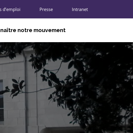
s d’emploi
Presse
Intranet
naître notre mouvement
DHÉRENTS
NIONS RÉGIONALES
N NATIONALE
IFFRES CLÉS
ARTENAIRES
REJOINDRE