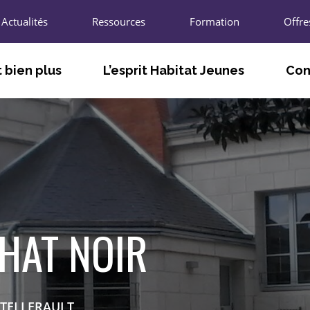
Actualités
Ressources
Formation
Offre
 bien plus
L’esprit Habitat Jeunes
Con
TÉ
FACILITER LE VIVRE ET LE FAIRE
LES A
ENSEMBLE
T
LES U
S’ADAPTER AUX BESOINS DES
JEUNES ET DES TERRITOIRES
L’UNIO
AGIR POUR L’INNOVATION SOCIALE
R
LES CH
CHAT NOIR
PARTICIPER À LA VIE LOCALE ET
ÉCONOMIQUE
LES P
NOUS 
ATELLERAULT