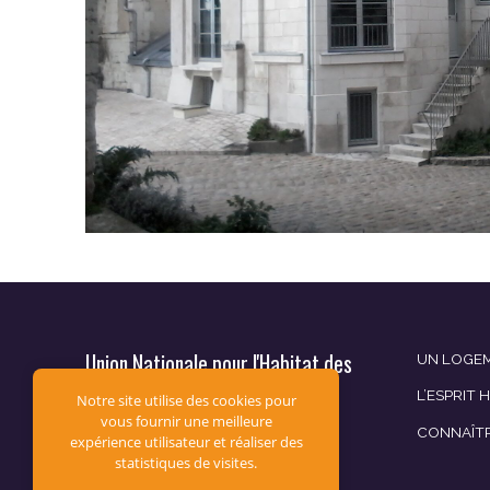
Union Nationale pour l'Habitat des
UN LOGEM
Jeunes
L’ESPRIT 
Notre site utilise des cookies pour
vous fournir une meilleure
CONNAÎT
12, av. du Général de Gaulle
expérience utilisateur et réaliser des
CS 60019
statistiques de visites.
94307 Vincennes