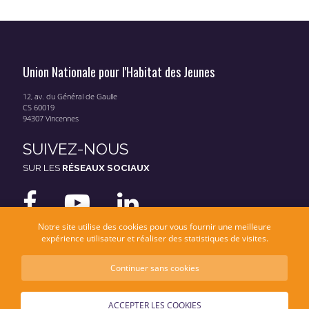
Union Nationale pour l'Habitat des Jeunes
12, av. du Général de Gaulle
CS 60019
94307 Vincennes
SUIVEZ-NOUS
SUR LES
RÉSEAUX SOCIAUX
Notre site utilise des cookies pour vous fournir une meilleure
expérience utilisateur et réaliser des statistiques de visites.
Continuer sans cookies
Mentions légales
Données personnelles
ACCEPTER LES COOKIES