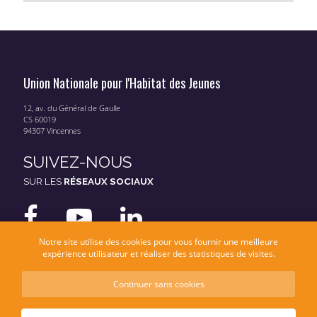
Union Nationale pour l'Habitat des Jeunes
12, av. du Général de Gaulle
CS 60019
94307 Vincennes
SUIVEZ-NOUS
SUR LES
RÉSEAUX SOCIAUX
Notre site utilise des cookies pour vous fournir une meilleure
expérience utilisateur et réaliser des statistiques de visites.
Continuer sans cookies
Mentions légales
Données personnelles