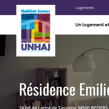
Logements
Un logement et
ÊTRE ACCUEILLI, ORIEN
TROUVER UN LOGEMEN
HABITER
S’ENGAGER, DÉCOUVRI
Résidence Emili
24 bd de Lattre de Tassigny 34500 BEZIERS