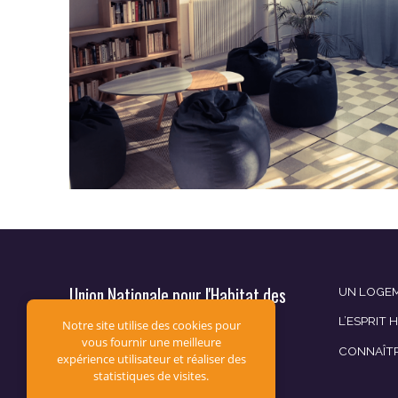
Union Nationale pour l'Habitat des
UN LOGEM
Jeunes
L’ESPRIT 
Notre site utilise des cookies pour
vous fournir une meilleure
CONNAÎT
12, av. du Général de Gaulle
expérience utilisateur et réaliser des
CS 60019
statistiques de visites.
94307 Vincennes