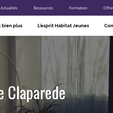
Actualités
Ressources
Formation
Offre
 bien plus
L’esprit Habitat Jeunes
Con
TÉ
FACILITER LE VIVRE ET LE FAIRE
LES A
ENSEMBLE
T
LES U
S’ADAPTER AUX BESOINS DES
JEUNES ET DES TERRITOIRES
L’UNIO
AGIR POUR L’INNOVATION SOCIALE
R
LES CH
e Claparede
PARTICIPER À LA VIE LOCALE ET
ÉCONOMIQUE
LES P
NOUS 