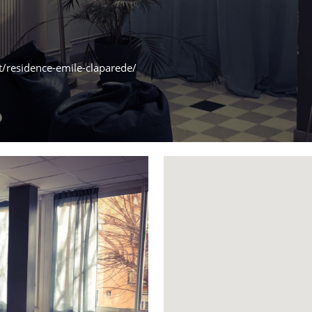
t/residence-emile-claparede/