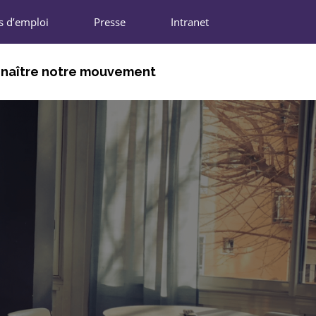
s d’emploi
Presse
Intranet
naître notre mouvement
DHÉRENTS
NIONS RÉGIONALES
N NATIONALE
IFFRES CLÉS
ARTENAIRES
REJOINDRE