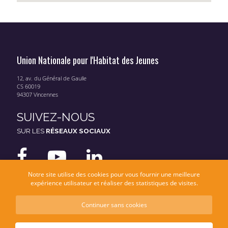
Union Nationale pour l'Habitat des Jeunes
12, av. du Général de Gaulle
CS 60019
94307 Vincennes
SUIVEZ-NOUS
SUR LES
RÉSEAUX SOCIAUX
Notre site utilise des cookies pour vous fournir une meilleure
expérience utilisateur et réaliser des statistiques de visites.
Continuer sans cookies
Mentions légales
Données personnelles