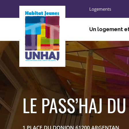
Logements
Un logement et
ÊTRE ACCUEILLI, ORIEN
TROUVER UN LOGEMEN
HABITER
S’ENGAGER, DÉCOUVRI
LE PASS’HAJ D
1 PLACE DU DONJON 61200 ARGENTAN