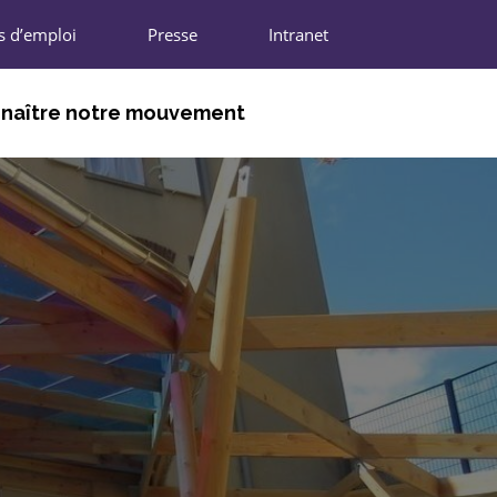
s d’emploi
Presse
Intranet
naître notre mouvement
DHÉRENTS
NIONS RÉGIONALES
N NATIONALE
IFFRES CLÉS
ARTENAIRES
REJOINDRE