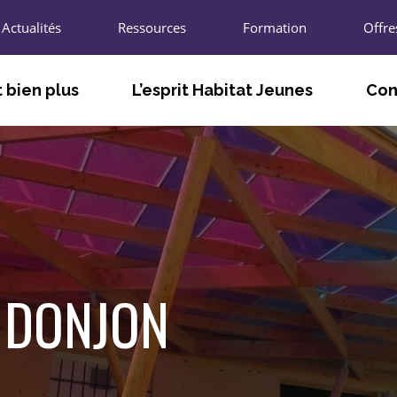
Actualités
Ressources
Formation
Offre
 bien plus
L’esprit Habitat Jeunes
Con
TÉ
FACILITER LE VIVRE ET LE FAIRE
LES A
ENSEMBLE
T
LES U
S’ADAPTER AUX BESOINS DES
JEUNES ET DES TERRITOIRES
L’UNIO
AGIR POUR L’INNOVATION SOCIALE
R
LES CH
U DONJON
PARTICIPER À LA VIE LOCALE ET
ÉCONOMIQUE
LES P
NOUS 