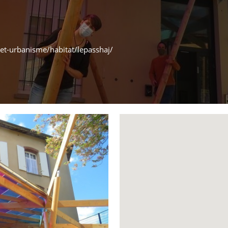
-et-urbanisme/habitat/lepasshaj/