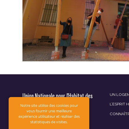
Union Nationale pour l'Habitat des
UN LOGEM
Jeunes
L’ESPRIT 
Notre site utilise des cookies pour
vous fournir une meilleure
CONNAÎT
12, av. du Général de Gaulle
expérience utilisateur et réaliser des
CS 60019
statistiques de visites.
94307 Vincennes