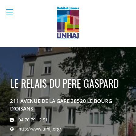
menu
mobile
LE RELAIS DU PERE GASPARD
211 AVENUE DE LA GARE 38520 LE BOURG
D'OISANS
04 76 79 12 51
http://www.umij.org/