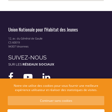
Union Nationale pour l'Habitat des Jeunes
12, av. du Général de Gaulle
CS 60019
94307 Vincennes
SUIVEZ-NOUS
SUR LES
RÉSEAUX SOCIAUX
Notre site utilise des cookies pour vous fournir une meilleure
expérience utilisateur et réaliser des statistiques de visites.
Continuer sans cookies
Mentions légales
Données personnelles