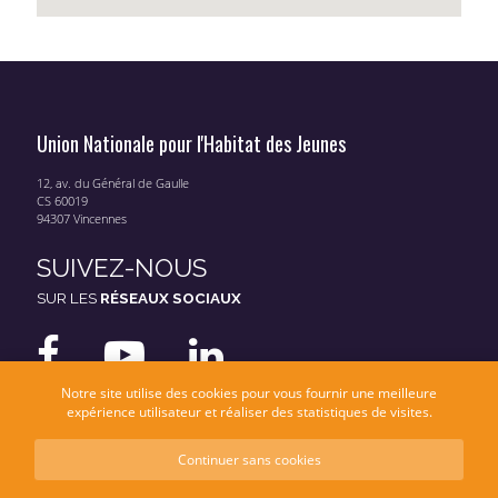
Union Nationale pour l'Habitat des Jeunes
12, av. du Général de Gaulle
CS 60019
94307 Vincennes
SUIVEZ-NOUS
SUR LES
RÉSEAUX SOCIAUX
Notre site utilise des cookies pour vous fournir une meilleure
expérience utilisateur et réaliser des statistiques de visites.
Continuer sans cookies
Mentions légales
Données personnelles