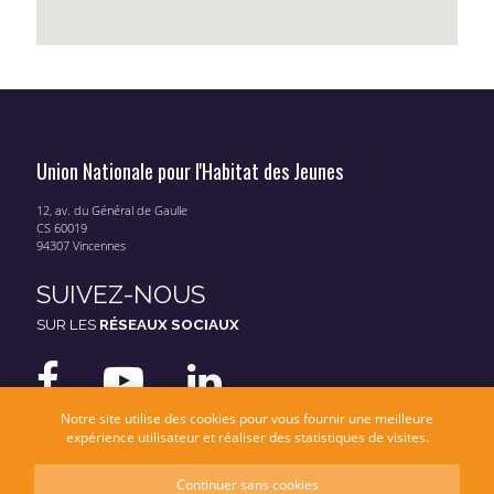
Union Nationale pour l'Habitat des Jeunes
12, av. du Général de Gaulle
CS 60019
94307 Vincennes
SUIVEZ-NOUS
SUR LES
RÉSEAUX SOCIAUX
Notre site utilise des cookies pour vous fournir une meilleure
expérience utilisateur et réaliser des statistiques de visites.
Continuer sans cookies
Mentions légales