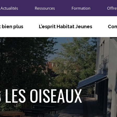
Actualités
Ressources
Formation
Offre
 bien plus
L’esprit Habitat Jeunes
Con
TÉ
FACILITER LE VIVRE ET LE FAIRE
LES A
ENSEMBLE
T
LES U
S’ADAPTER AUX BESOINS DES
JEUNES ET DES TERRITOIRES
L’UNIO
AGIR POUR L’INNOVATION SOCIALE
R
LES CH
 LES OISEAUX
PARTICIPER À LA VIE LOCALE ET
ÉCONOMIQUE
LES P
NOUS 