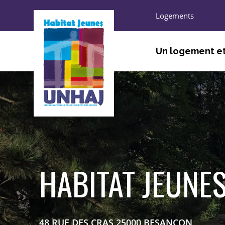
Logements
Un logement et
ÊTRE ACCUEILLI, ORIEN
TROUVER UN LOGEMEN
HABITER
S’ENGAGER, DÉCOUVRI
HABITAT JEUNES
48 RUE DES CRAS 25000 BESANCON