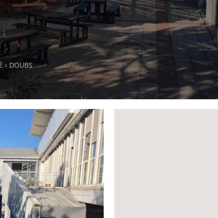
É
DOUBS