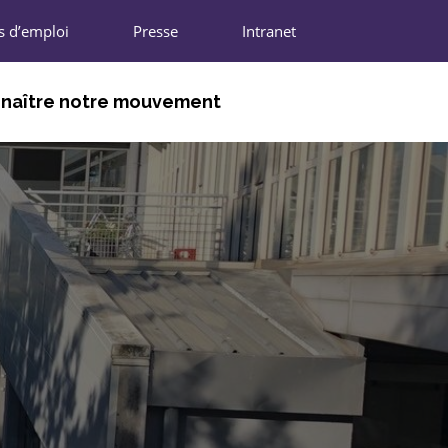
s d’emploi
Presse
Intranet
naître notre mouvement
DHÉRENTS
NIONS RÉGIONALES
N NATIONALE
IFFRES CLÉS
ARTENAIRES
REJOINDRE