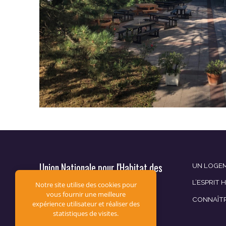
Union Nationale pour l'Habitat des
UN LOGEM
Jeunes
L’ESPRIT 
Notre site utilise des cookies pour
vous fournir une meilleure
CONNAÎT
12, av. du Général de Gaulle
expérience utilisateur et réaliser des
CS 60019
statistiques de visites.
94307 Vincennes