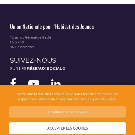
Union Nationale pour l'Habitat des Jeunes
12, av. du Général de Gaulle
CS 60019
94307 Vincennes
SUIVEZ-NOUS
SUR LES
RÉSEAUX SOCIAUX
Notre site utilise des cookies pour vous fournir une meilleure
expérience utilisateur et réaliser des statistiques de visites.
Continuer sans cookies
Mentions légales
Données personnelles
ACCEPTER LES COOKIES
© UNHAJ 2026 - Une réalisation
Moonseven