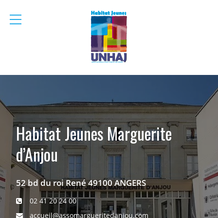
menu
mobile
Habitat Jeunes Marguerite
d’Anjou
52 bd du roi René 49100 ANGERS
02 41 20 24 00
accueil@assomargueritedanjou.com