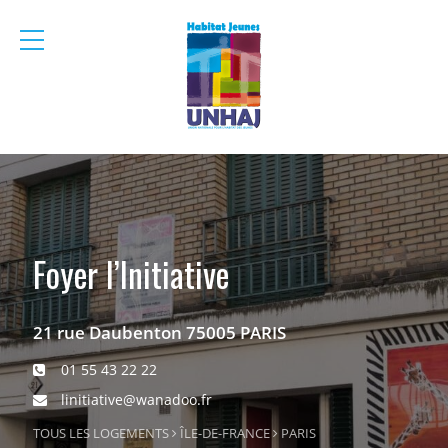
menu
mobile
Foyer l’Initiative
21 rue Daubenton 75005 PARIS
01 55 43 22 22
linitiative@wanadoo.fr
TOUS LES LOGEMENTS
ÎLE-DE-FRANCE
PARIS