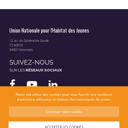
Union Nationale pour l'Habitat des Jeunes
12, av. du Général de Gaulle
CS 60019
94307 Vincennes
SUIVEZ-NOUS
SUR LES
RÉSEAUX SOCIAUX
Notre site utilise des cookies pour vous fournir une meilleure
expérience utilisateur et réaliser des statistiques de visites.
Continuer sans cookies
Mentions légales
Données personnelles
ACCEPTER LES COOKIES