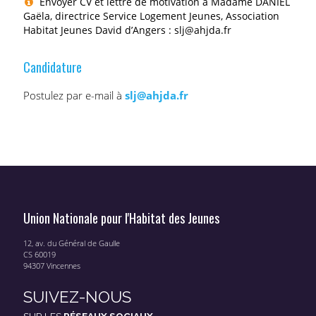
Envoyer CV et lettre de motivation à Madame DANIEL
Gaëla, directrice Service Logement Jeunes, Association
Habitat Jeunes David d’Angers : slj@ahjda.fr
Candidature
Postulez par e-mail à
slj@ahjda.fr
Union Nationale pour l'Habitat des Jeunes
12, av. du Général de Gaulle
CS 60019
94307 Vincennes
SUIVEZ-NOUS