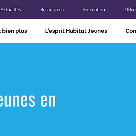
Actualités
Ressources
Formation
Offre
 bien plus
L’esprit Habitat Jeunes
Con
TÉ
FACILITER LE VIVRE ET LE FAIRE
LES A
ENSEMBLE
T
LES U
S’ADAPTER AUX BESOINS DES
JEUNES ET DES TERRITOIRES
L’UNIO
Jeunes en
AGIR POUR L’INNOVATION SOCIALE
R
LES CH
PARTICIPER À LA VIE LOCALE ET
ÉCONOMIQUE
LES P
NOUS 