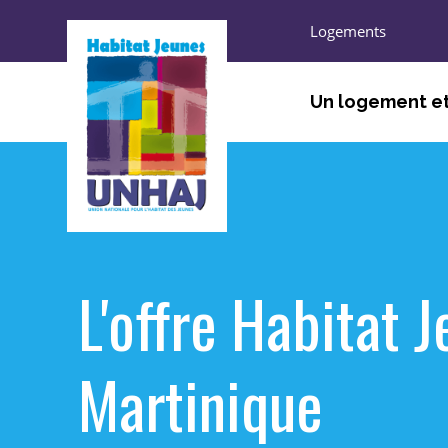
Logements
Un logement et
ÊTRE ACCUEILLI, ORIEN
TROUVER UN LOGEMEN
HABITER
L'offre Habitat 
S’ENGAGER, DÉCOUVRI
Martinique