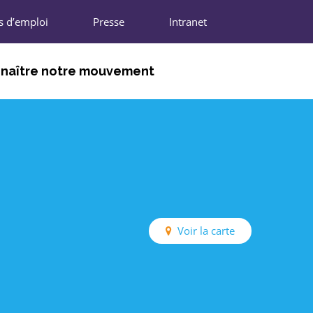
s d’emploi
Presse
Intranet
naître notre mouvement
DHÉRENTS
NIONS RÉGIONALES
N NATIONALE
IFFRES CLÉS
Voir la carte
ARTENAIRES
REJOINDRE