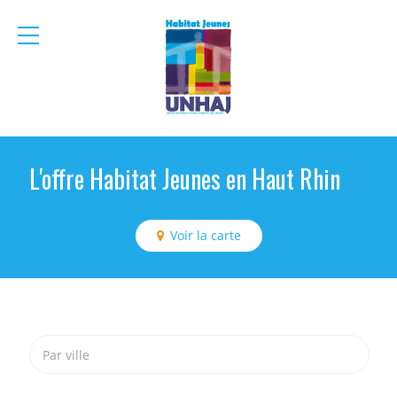
menu
mobile
L'offre Habitat Jeunes en Haut Rhin
Voir la carte
Par ville