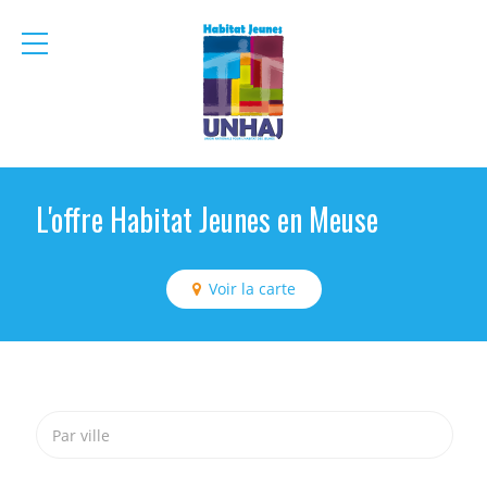
menu
mobile
L'offre Habitat Jeunes en Meuse
Voir la carte
Par ville