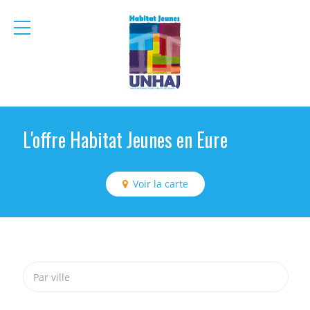
menu
mobile
L'offre Habitat Jeunes en Eure
Voir la carte
Par ville