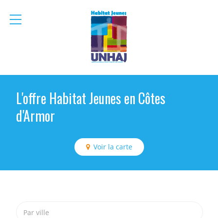
menu
mobile
L'offre Habitat Jeunes en Côtes
d'Armor
Voir la carte
Par ville