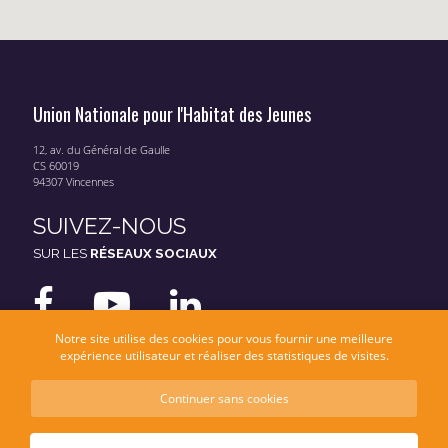
Union Nationale pour l'Habitat des Jeunes
12, av. du Général de Gaulle
CS 60019
94307 Vincennes
SUIVEZ-NOUS
SUR LES
RÉSEAUX SOCIAUX
Notre site utilise des cookies pour vous fournir une meilleure
expérience utilisateur et réaliser des statistiques de visites.
Continuer sans cookies
Mentions légales
Données personnelles