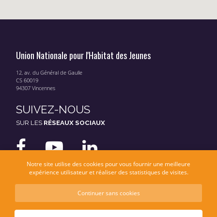
Union Nationale pour l'Habitat des Jeunes
12, av. du Général de Gaulle
CS 60019
94307 Vincennes
SUIVEZ-NOUS
SUR LES
RÉSEAUX SOCIAUX
Notre site utilise des cookies pour vous fournir une meilleure
expérience utilisateur et réaliser des statistiques de visites.
Continuer sans cookies
Mentions légales
Données personnelles