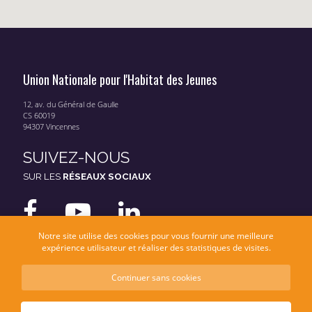
Union Nationale pour l'Habitat des Jeunes
12, av. du Général de Gaulle
CS 60019
94307 Vincennes
SUIVEZ-NOUS
SUR LES
RÉSEAUX SOCIAUX
Notre site utilise des cookies pour vous fournir une meilleure
expérience utilisateur et réaliser des statistiques de visites.
Continuer sans cookies
Mentions légales
Données personnelles