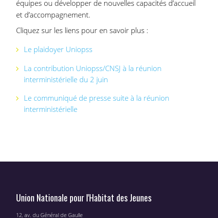
équipes ou développer de nouvelles capacités d’accueil
et d’accompagnement.
Cliquez sur les liens pour en savoir plus :
Le plaidoyer Uniopss
La contribution Uniopss/CNSJ à la réunion
interministérielle du 2 juin
Le communiqué de presse suite à la réunion
interministérielle
Union Nationale pour l'Habitat des Jeunes
12, av. du Général de Gaulle